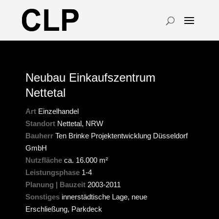
Neubau Einkaufszentrum
Nettetal
Art
Einzelhandel
Standort
Nettetal, NRW
Bauherr
Ten Brinke Projektentwicklung Düsseldorf
GmbH
Nutzfläche
ca. 16.000 m²
Leistungsphase
1-4
Planung | Bauzeit
2003-2011
Sonstiges
innerstädtische Lage, neue
Erschließung, Parkdeck