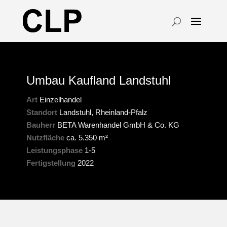
Umbau Kaufland Landstuhl
Art
Einzelhandel
Standort
Landstuhl, Rheinland-Pfalz
Bauherr
BETA Warenhandel GmbH & Co. KG
Nutzfläche
ca. 5.350 m²
Leistungsphase
1-5
Fertigstellung
2022