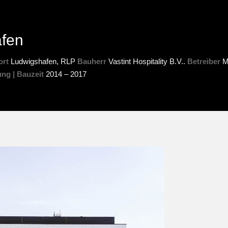
afen
ort
Ludwigshafen, RLP
Bauherr
Vastint Hospitality B.V..
Betreiber
Ma
ng | Bauzeit
2014 – 2017